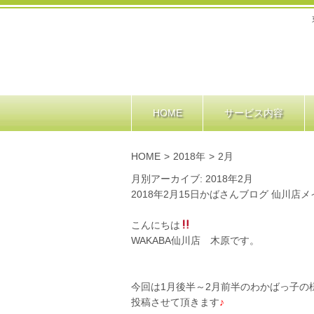
HOME
サービス内容
HOME
>
2018年
>
2月
月別アーカイブ: 2018年2月
2018年2月15日
かばさんブログ 仙川店
メ
こんにちは
WAKABA仙川店 木原です。
今回は1月後半～2月前半のわかばっ子の
投稿させて頂きます
♪