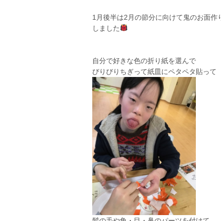
1月後半は2月の節分に向けて鬼のお面作
しました
自分で好きな色の折り紙を選んで
びりびりちぎって紙皿にペタペタ貼って
髪の毛や角・目・鼻のパーツを付けて