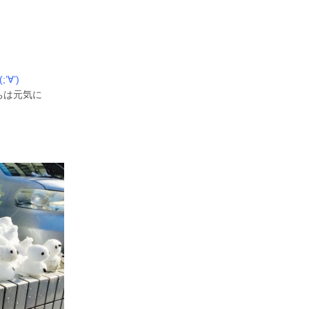
(;’∀’)
ちは元気に