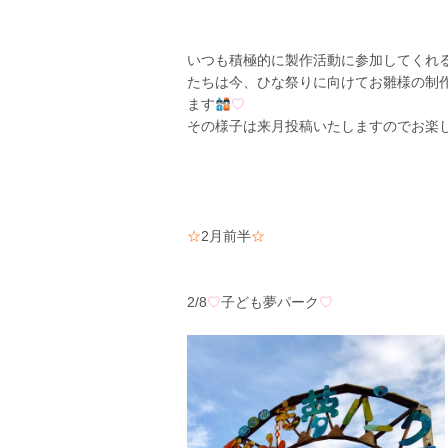
いつも積極的に製作活動に参加してくれ
たちは今、ひな祭りに向けてお雛様の制
ます
♡
その様子は来月投稿いたしますのでお楽
☆
2月前半
☆
2/8
♡
子ども夢パーク
♡