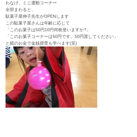
わなげ、ミニ運動コーナー
全部まわると、
駄菓子屋伸子先生がOPENします
この駄菓子屋さんは年齢に応じて
「このお菓子は50円10円何枚使いますか?」
「このお菓子コーナーは50円です。50円渡してください」
と紙のお金で金銭授受も学べます(笑)