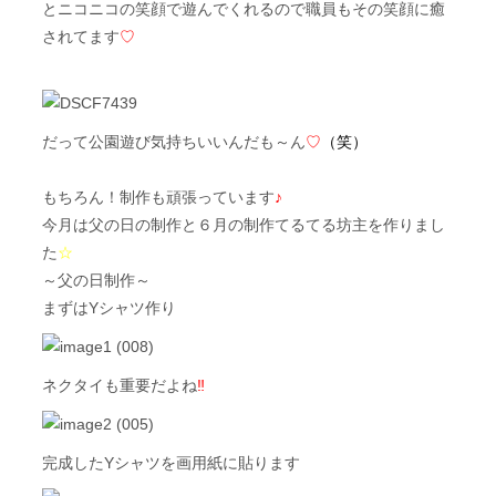
とニコニコの笑顔で遊んでくれるので職員もその笑顔に癒
されてます
♡
だって公園遊び気持ちいいんだも～ん
♡
（笑）
もちろん！制作も頑張っています
♪
今月は父の日の制作と６月の制作てるてる坊主を作りまし
た
☆
～父の日制作～
まずはYシャツ作り
ネクタイも重要だよね
‼
完成したYシャツを画用紙に貼ります