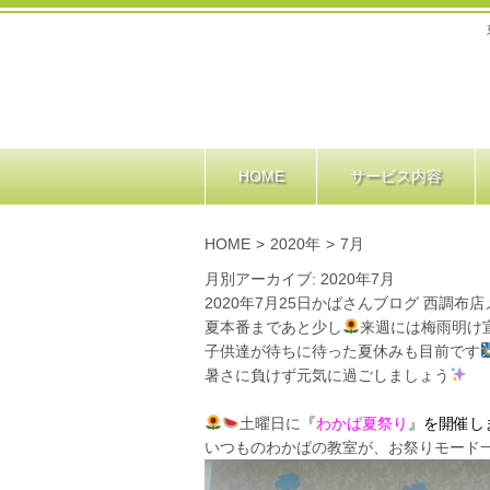
HOME
サービス内容
HOME
>
2020年
>
7月
月別アーカイブ: 2020年7月
2020年7月25日
かばさんブログ 西調布店
夏本番まであと少し
来週には梅雨明け宣
子供達が待ちに待った夏休みも目前です
暑さに負けず元気に過ごしましょう
土曜日に
『
わかば夏祭り
』を開催し
いつものわかばの教室が、お祭りモード