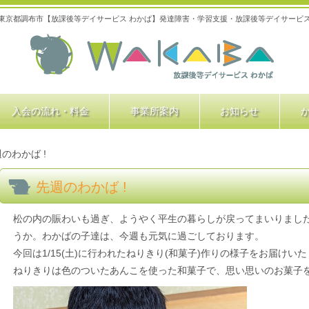
東京都調布市【放課後等デイサービス わかば】発達障害・学習支援・放課後等デイサービ
入会の流れ・料金
事業所案内
お知らせ
のわかば !
先週のわかば !
松の内の賑わいも過ぎ、ようやく平生の暮らしが戻ってまいりまし
うか。わかばの子達は、今週も元気に過ごしております。
今回は1/15(土)に行われたねりきり(和菓子)作りの様子をお届けい
ねりきりは色のついたあんこを使った和菓子で、思い思いのお菓子