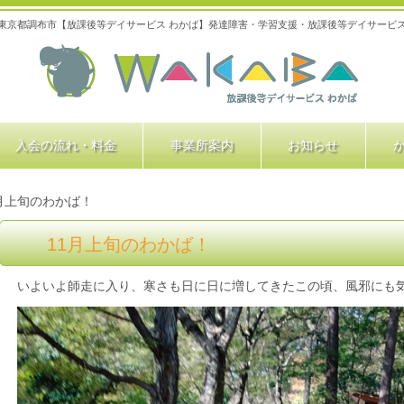
東京都調布市【放課後等デイサービス わかば】発達障害・学習支援・放課後等デイサービ
入会の流れ・料金
事業所案内
お知らせ
1月上旬のわかば！
11月上旬のわかば！
いよいよ師走に入り、寒さも日に日に増してきたこの頃、風邪にも