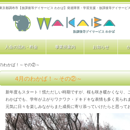
東京都調布市【放課後等デイサービス わかば】発達障害・学習支援・放課後等デイサービ
入会の流れ・料金
事業所案内
お知らせ
月のわかば！～その②～
4月のわかば！～その②～
新年度もスタート！慌ただしい時期ですが、桜も咲き暖かくなり、こ
わかばでも、学年が上がりワクワク・ドキドキな表情も多く見られ
元気に日々を楽しみながらまた成長に寄り添っていけたらと思って