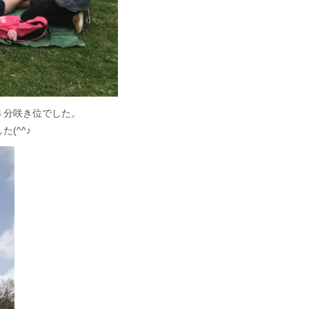
４分咲き位でした。
(^^♪