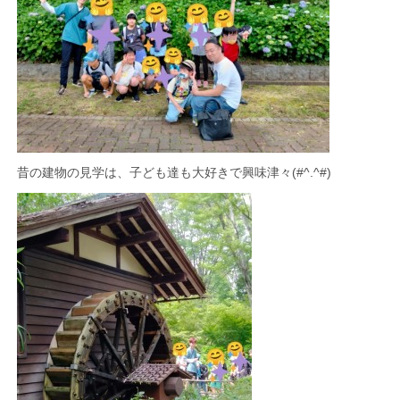
昔の建物の見学は、子ども達も大好きで興味津々(#^.^#)