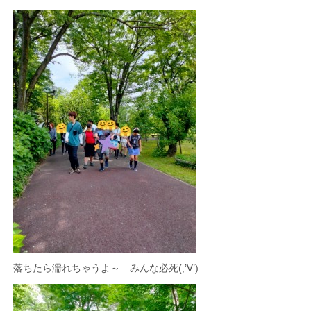
落ちたら濡れちゃうよ～ みんな必死(;’∀’)