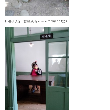
町長さん⁉ 貫禄ある～～～(* ´艸｀)ｸｽｸｽ