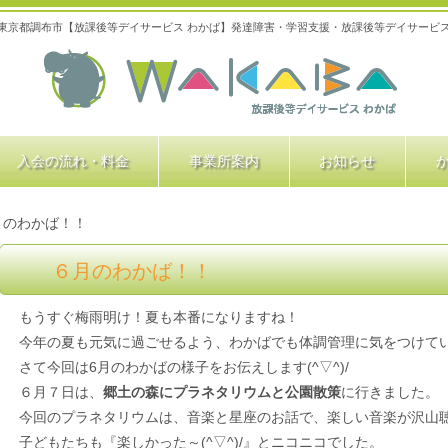
東京都調布市【放課後等デイサービス わかば】発達障害・学習支援・放課後等デイサービ
入会の流れ・料金
事業所案内
お知らせ
月のわかば！！
６月のわかば！！
もうすぐ梅雨明け！夏も本番になりますね！
今年の夏も元気に過ごせるよう、わかばでも体調管理に気をつけて
さて今回は6月のわかばの様子をお伝えします(^▽^)/
６月７日は、
郷土の森にプラネタリウムと公園散策
に行きました。
今回のプラネタリウムは、音楽と星座のお話で、楽しい音楽が沢山聴
子どもたちも『楽しかった～(^▽^)/』とニコニコでした。