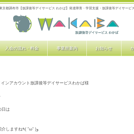
東京都調布市【放課後等デイサービス わかば】発達障害・学習支援・放課後等デイサービ
入会の流れ・料金
事業所案内
お知らせ
メインアカウント放課後等デイサービスわかば様
♪
の日は
どんな所へ出掛けて何をしているのかご紹介しますね٩( ”ω” )و