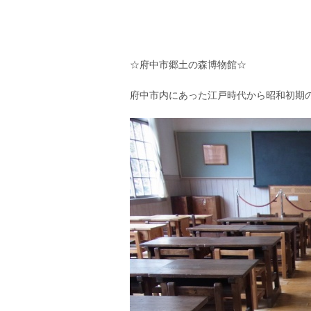
☆府中市郷土の森博物館☆
府中市内にあった江戸時代から昭和初期