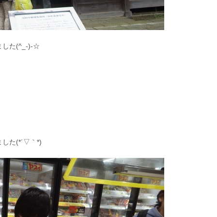
(^_-)-☆
(*´▽｀*)