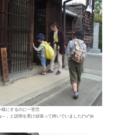
い様にするのに一苦労
」と説明を受け頑張って跨いでいました(^u^)b