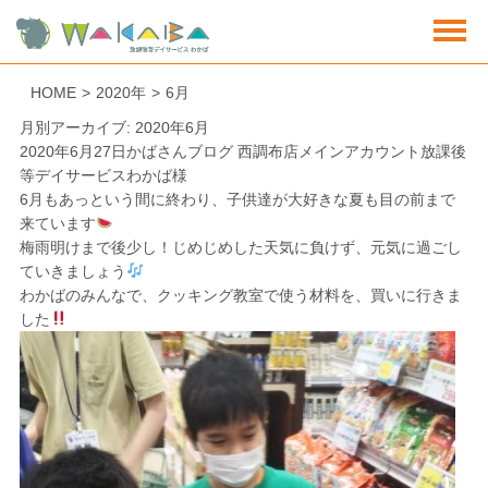
HOME
>
2020年
>
6月
月別アーカイブ: 2020年6月
2020年6月27日
かばさんブログ 西調布店
メインアカウント放課後
等デイサービスわかば様
6月もあっという間に終わり、子供達が大好きな夏も目の前まで
来ています
梅雨明けまで後少し！じめじめした天気に負けず、元気に過ごし
ていきましょう
わかばのみんなで、クッキング教室で使う材料を、買いに行きま
した