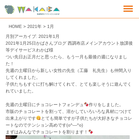
HOME
>
2021年
>
1月
月別アーカイブ: 2021年1月
2021年1月25日
かばさんブログ 西調布店
メインアカウント放課後
等デイサービスわかば様
つい先日お正月だと思ったら、もう一月も最後の週になりまし
た！
先週の土曜日から新しい女性の先生（工藤 礼先生）も仲間入り
してくれました。
子供たちもすぐに打ち解けてくれて、とても楽しそうに遊んでく
れていました。
先週の土曜日に
チョコレートフォンデュ
作りをしました。
市販のチョコレートを割って、溶かしていろいろな具材につけて
出来上がりです
とても簡単ですが子供たちが大好きなチョコレ
ートなのでテンション高めです(o^―^o)
まずはみんなでチョコレートを割ります！