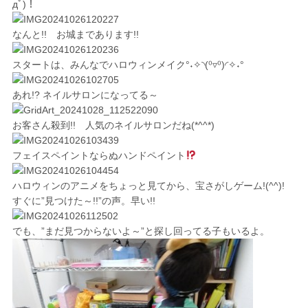
дﾟ)！
なんと!! お城まであります!!
スタートは、みんなでハロウィンメイク°˖✧◝(⁰▿⁰)◜✧˖°
あれ!? ネイルサロンになってる～
お客さん殺到!! 人気のネイルサロンだね(*^^*)
フェイスペイントならぬハンドペイント
ハロウィンのアニメをちょっと見てから、宝さがしゲーム!(^^)!
すぐに”見つけた～!!”の声。早い!!
でも、”まだ見つからないよ～”と探し回ってる子もいるよ。