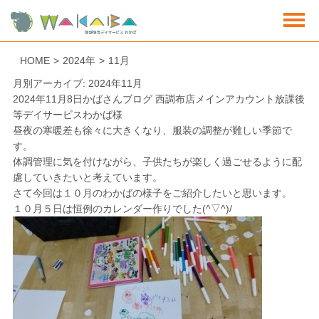
HOME
>
2024年
>
11月
月別アーカイブ: 2024年11月
2024年11月8日
かばさんブログ 西調布店
メインアカウント放課後
等デイサービスわかば様
昼夜の寒暖差も徐々に大きくなり、服装の調整が難しい季節で
す。
体調管理に気を付けながら、子供たちが楽しく過ごせるように配
慮していきたいと考えています。
さて今回は１０月のわかばの様子をご紹介したいと思います。
１０月５日は恒例の
カレンダー作り
でした(^▽^)/