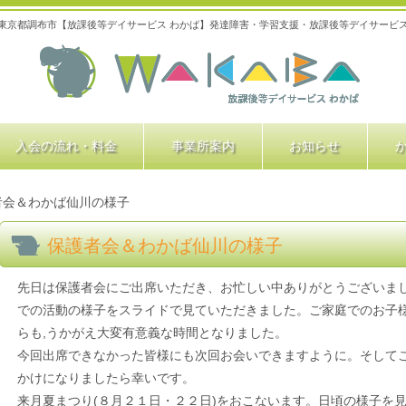
東京都調布市【放課後等デイサービス わかば】発達障害・学習支援・放課後等デイサービ
入会の流れ・料金
事業所案内
お知らせ
者会＆わかば仙川の様子
保護者会＆わかば仙川の様子
先日は保護者会にご出席いただき、お忙しい中ありがとうございま
での活動の様子をスライドで見ていただきました。ご家庭でのお子
らも,うかがえ大変有意義な時間となりました。
今回出席できなかった皆様にも次回お会いできますように。そして
かけになりましたら幸いです。
来月夏まつり(８月２１日・２２日)をおこないます。日頃の様子を