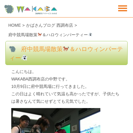
HOME
>
かばさんブログ 西調布店
>
府中競馬場散策
＆ハロウィンパーティー
府中競馬場散策
＆ハロウィンパーテ
ィー
こんにちは。
WAKABA西調布店の中野です。
10月9日に府中競馬場に行ってきました。
この日はよく晴れていて気温も高かったですが、子供たち
は暑さなんて気にせずとても元気でした。