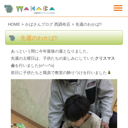
HOME
>
かばさんブログ 西調布店
>
先週のわかば!!
先週のわかば!!
あっという間に今年最後の週となりました。
先週の土曜日は、子供たちの楽しみにしていた
クリスマス
会
を行いました(o^―^o)
前日に子供たちと職員で教室の飾りつけを行いました