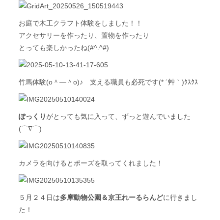
お庭で木工クラフト体験をしました！！
アクセサリーを作ったり、置物を作ったり
とっても楽しかったね(#^.^#)
竹馬体験(o＾―＾o)♪ 支える職員も必死です(* ´艸｀)ｸｽｸｽ
ぽっくり
がとっても気に入って、ずっと遊んでいました
(⌒∇⌒)
カメラを向けるとポーズを取ってくれました！
５月２４日は
多摩動物公園＆京王れーるらんど
に行きまし
た！