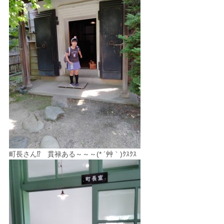
町長さん⁉ 貫禄ある～～～(* ´艸｀)ｸｽｸｽ