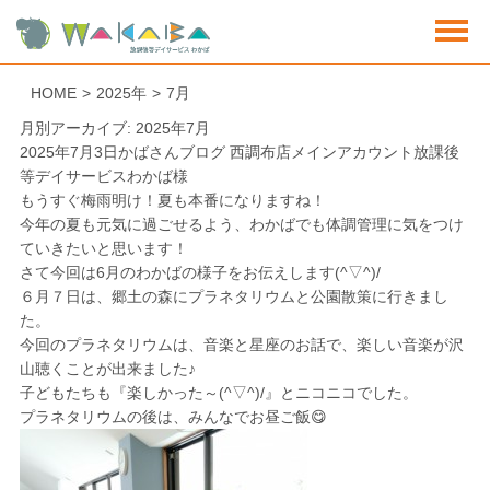
HOME
>
2025年
>
7月
月別アーカイブ: 2025年7月
2025年7月3日
かばさんブログ 西調布店
メインアカウント放課後
等デイサービスわかば様
もうすぐ梅雨明け！夏も本番になりますね！
今年の夏も元気に過ごせるよう、わかばでも体調管理に気をつけ
ていきたいと思います！
さて今回は6月のわかばの様子をお伝えします(^▽^)/
６月７日は、
郷土の森にプラネタリウムと公園散策
に行きまし
た。
今回のプラネタリウムは、音楽と星座のお話で、楽しい音楽が沢
山聴くことが出来ました♪
子どもたちも『楽しかった～(^▽^)/』とニコニコでした。
プラネタリウムの後は、みんなでお昼ご飯😋