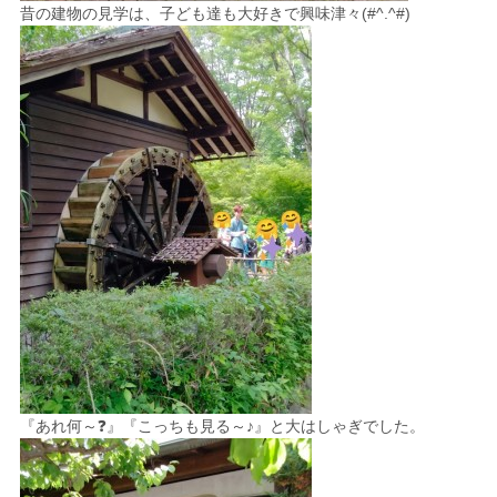
昔の建物の見学は、子ども達も大好きで興味津々(#^.^#)
『あれ何～❓』『こっちも見る～♪』と大はしゃぎでした。