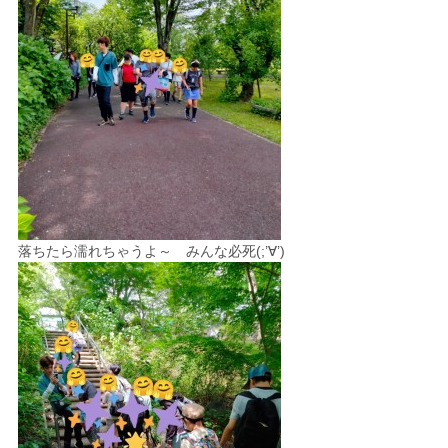
落ちたら濡れちゃうよ～ みんな必死(;’∀’)