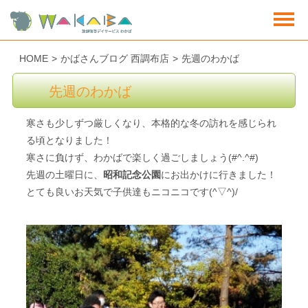
HOME
>
かばさんブログ 西調布店
>
先週のわかば
先週のわかば
寒さも少しずつ厳しくなり、本格的な冬の訪れを感じられ
る頃となりました！
寒さに負けず、わかばで楽しく過ごしましょう(#^.^#)
先週の土曜日に、
昭和記念公園
にお出かけに行きました！
とても良いお天気で子供達もニコニコです(^▽^)/