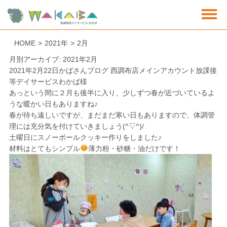
HOME
>
2021年
>
2月
月別アーカイブ: 2021年2月
2021年2月22日
かばさんブログ 西調布店
メインアカウント放課後
等デイサービスわかば様
あっという間に２月も後半に入り、少しずつ春が近づいているよ
うな暖かい日もありますね♪
春が待ち遠しいですが、まだまだ寒い日もありますので、体調管
理には充分気を付けていきましょう(^▽^)/
土曜日に
スノーボールクッキー作り
をしました♪
材料はとてもシンプル
薄力粉・砂糖・油だけです！