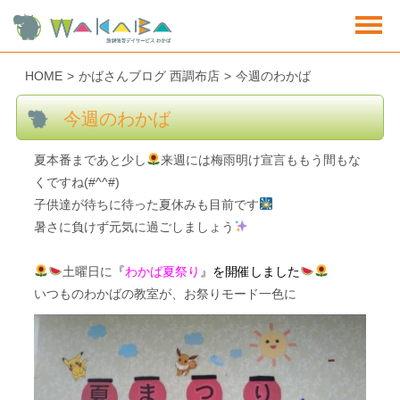
HOME
>
かばさんブログ 西調布店
>
今週のわかば
今週のわかば
夏本番まであと少し
来週には梅雨明け宣言ももう間もな
くですね(#^^#)
子供達が待ちに待った夏休みも目前です
暑さに負けず元気に過ごしましょう
土曜日に
『
わかば夏祭り
』を開催しました
いつものわかばの教室が、お祭りモード一色に