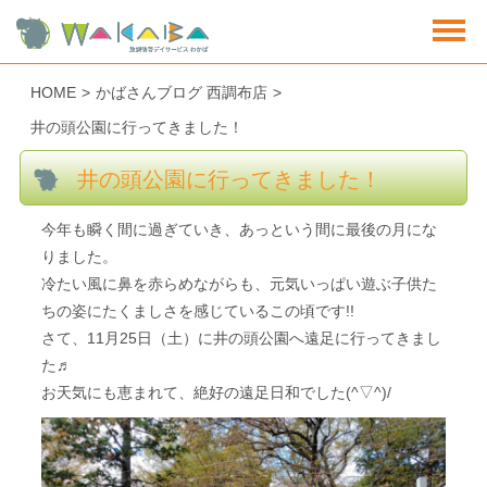
HOME
>
かばさんブログ 西調布店
>
井の頭公園に行ってきました！
井の頭公園に行ってきました！
今年も瞬く間に過ぎていき、あっという間に最後の月にな
りました。
冷たい風に鼻を赤らめながらも、元気いっぱい遊ぶ子供た
ちの姿にたくましさを感じているこの頃です!!
さて、11月25日（土）に井の頭公園へ遠足に行ってきまし
た♬
お天気にも恵まれて、絶好の遠足日和でした(^▽^)/